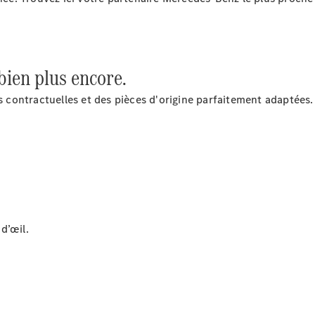
 bien plus encore.
Après-vente
es contractuelles et des pièces d'origine parfaitement adaptées.
Mercedes-
Benz
Services
d'entretien
Accessoires
d’origine
Prendre un
rendez-
d’œil.
vous SAV
Rechercher
un
Distributeur