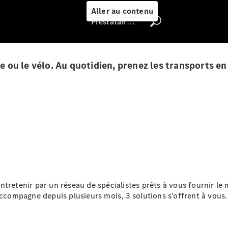
Select
Aller au contenu
Prestataire / Protection des données
Trouver un
véhicule
d'occasion
che ou le vélo. Au quotidien, prenez les transports 
Rechercher
un
Distributeur
e entretenir par un réseau de spécialistes prêts à vous fournir l
Nous trouver
accompagne depuis plusieurs mois, 3 solutions s’offrent à vous.