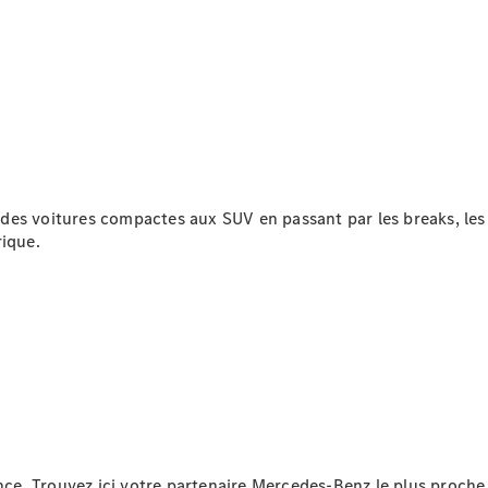
Rechercher
un
Distributeur
des voitures compactes aux SUV en passant par les breaks, le
rique.
Après-Vente
e. Trouvez ici votre partenaire Mercedes-Benz le plus proche